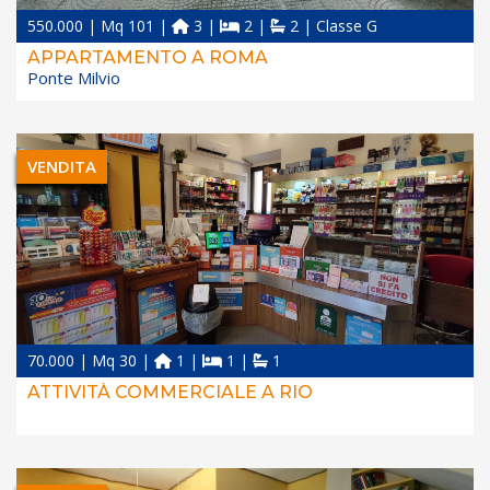
550.000 | Mq 101 |
3 |
2 |
2 | Classe G
APPARTAMENTO A ROMA
Ponte Milvio
VENDITA
70.000 | Mq 30 |
1 |
1 |
1
ATTIVITÀ COMMERCIALE A RIO