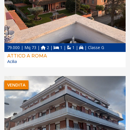
79.000 | Mq 73 |
2 |
1 |
1 |
| Classe G
ATTICO A ROMA
Acilia
VENDITA