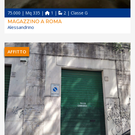
75.000 | Mq 335 |
1 |
2 | Classe G
MAGAZZINO A ROMA
Alessandrino
AFFITTO