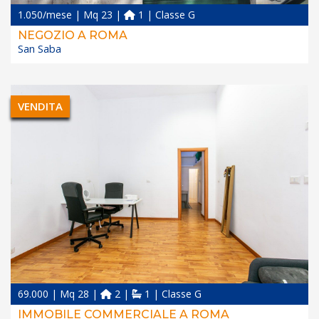
1.050/mese | Mq 23 |
1 | Classe G
NEGOZIO A ROMA
San Saba
VENDITA
69.000 | Mq 28 |
2 |
1 | Classe G
IMMOBILE COMMERCIALE A ROMA