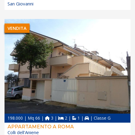
San Giovanni
VENDITA
198.000 | Mq 66 |
3 |
2 |
1 |
| Classe G
APPARTAMENTO A ROMA
Colli dell'Aniene