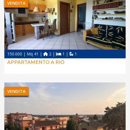
VENDITA
150.000 | Mq 41 |
2 |
1 |
1
APPARTAMENTO A RIO
VENDITA