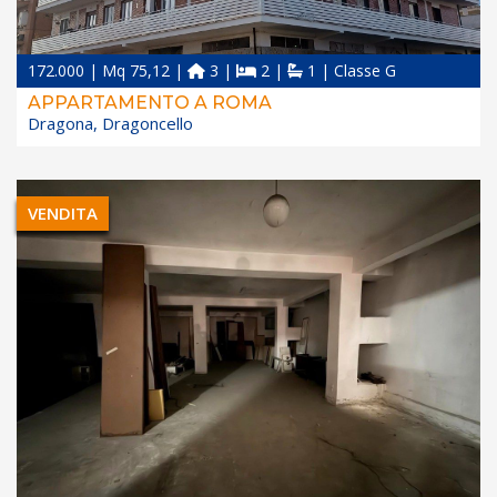
172.000 | Mq 75,12 |
3 |
2 |
1 | Classe G
APPARTAMENTO A ROMA
Dragona, Dragoncello
VENDITA